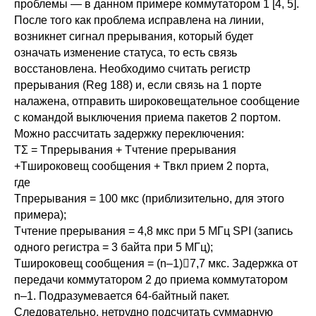
проблемы — в данном примере коммутатором 1 [4, 5].
После того как проблема исправлена на линии,
возникнет сигнал прерывания, который будет
означать изменение статуса, то есть связь
восстановлена. Необходимо считать регистр
прерывания (Reg 188) и, если связь на 1 порте
налажена, отправить широковещательное сообщение
с командой выключения приема пакетов 2 портом.
Можно рассчитать задержку переключения:
ТΣ = Tпрерывания + Тчтение прерывания
+Тшироковещ сообщения + Tвкл прием 2 порта,
где
Tпрерывания = 100 мкс (приблизительно, для этого
примера);
Тчтение прерывания = 4,8 мкс при 5 МГц SPI (запись
одного регистра = 3 байта при 5 МГц);
Тшироковещ сообщения = (n–1)7,7 мкс. Задержка от
передачи коммутатором 2 до приема коммутатором
n–1. Подразумевается 64‑байтный пакет.
Следовательно, нетрудно подсчитать суммарную